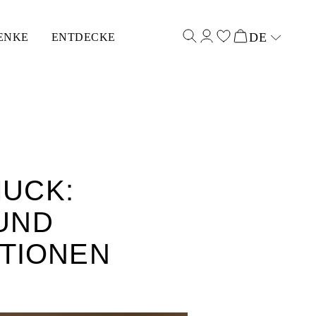
DE
ENKE
ENTDECKE
Select input
UCK:
 UND
IONEN