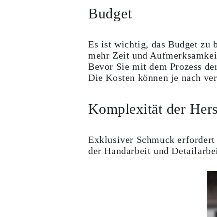
Ringe
Budget
Halsketten
Armbänder
Ohrringe
Alle Anzeigen
Es ist wichtig, das Budget zu 
RINGE
mehr Zeit und Aufmerksamkeit 
Fashion
Bevor Sie mit dem Prozess der
Edelsteinringe
Initialen
Die Kosten können je nach ve
Klassische
Alle Anzeigen
HALSKETTEN
Komplexität der Hers
Solitaire
Edelsteinketten
Initialen
Zahlen
Exklusiver Schmuck erfordert 
Alle Anzeigen
der Handarbeit und Detailarbe
ARMBÄNDER
Tennis
Edelsteine
Klassische
Initialen
Alle Anzeigen
OHRRINGE
Ohrstecker