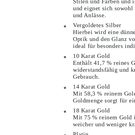
Stilen und Farben und i
Cuff Größenratgeber
und eignet sich sowohl
Metallarten & Feingehaltsstempel
und Anlässe.
Personalisierung
Wettbewerbsfähige Preise
Vergoldetes Silber
Über Uns
Hierbei wird eine dünne
Häufig Gestellte Fragen
DIENSTLEISTUNGEN
Optik und den Glanz vo
Eigendesign
ideal für besonders in
Herstellungsprozess
Lieferung
10 Karat Gold
Unsere Garantie
Enthält 41,7 % reines G
Rücksendung & Umtausch
widerstandsfähig und kr
Reparaturen & Größenänderung
Versandabdeckungs-Karte
Gebrauch.
Zahlungsmethoden
14 Karat Gold
Pflege von Schmuck
Mit 58,3 % reinem Gold 
Goldmenge sorgt für ein
18 Karat Gold
Mit 75 % reinem Gold ist
weicher und weniger kr
Platin