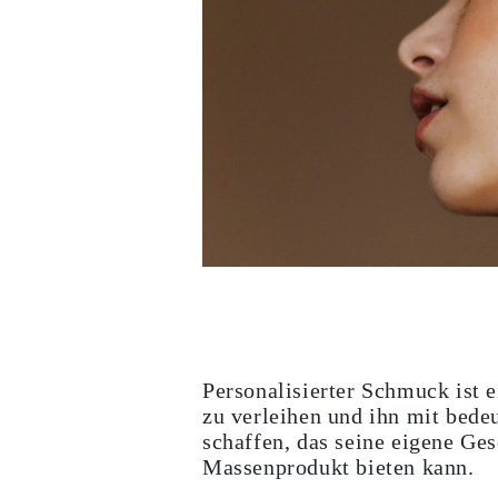
Weißgold
Roségold
950 Platin
Alle Anzeigen
EHERINGE
DAMEN
Klassische
Eternity
Fashion
Einfache
Alle Anzeigen
HERREN
Fashion
Klassische
Alle Anzeigen
METALL & FARBEN
Gelbgold
Weißgold
Roségold
Personalisierter Schmuck ist 
950 Platin
Alle Anzeigen
zu verleihen und ihn mit bedeu
DIAMANTEN
schaffen, das seine eigene Ges
KATEGORIE
Massenprodukt bieten kann.
Ringe
Halsketten