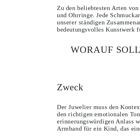
Ohrringe
Zu den beliebtesten Arten vo
Armbänder
und Ohrringe. Jede Schmuckart
Alle Anzeigen
DIAMANTRINGE
unserer ständigen Zusammenar
Fashion
bedeutungsvolles Kunstwerk f
Klassische
Eternity
Initialen
WORAUF SOLL
Alle Anzeigen
DIAMANTHALSKETTEN
Solitaire
Buchstaben
Zahlen
Alle Anzeigen
DIAMANTARMBÄNDER
Zweck
Tennis
Alle Anzeigen
DIAMANTOHRRINGE
Ohrstecker
Der Juwelier muss den Kontext
Creolen
den richtigen emotionalen Ton
Ohrhänger
erinnerungswürdigen Anlass wi
Fashion
Alle Anzeigen
Armband für ein Kind, das eine
SCHMUCK
KATEGORIE