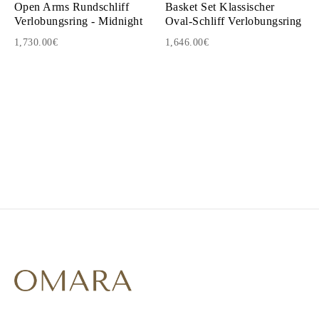
Open Arms Rundschliff
Basket Set Klassischer
Verlobungsring - Midnight
Oval-Schliff Verlobungsring
1,730.00€
1,646.00€
1
2
3
4
5
6
7
8
9
10
11
12
13