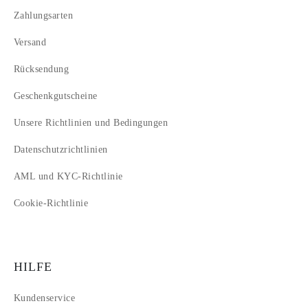
14
Zahlungsarten
15
Versand
16
17
Rücksendung
18
Geschenkgutscheine
Unsere Richtlinien und Bedingungen
Datenschutzrichtlinien
AML und KYC-Richtlinie
Cookie-Richtlinie
HILFE
Kundenservice