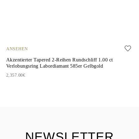
ANSEHEN
AN
Akzentierter Tapered 2-Reihen Rundschliff 1.00 ct
Ce
Verlobungsring Labordiamant 585er Gelbgold
La
2,357.00€
1,
NEWSLETTER