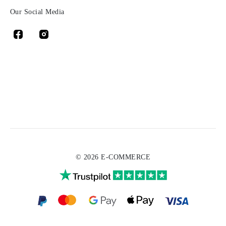
Our Social Media
© 2026 E-COMMERCE