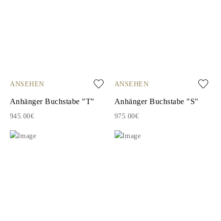
ANSEHEN
ANSEHEN
Anhänger Buchstabe "T"
Anhänger Buchstabe "S"
945.00€
975.00€