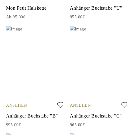
Mon Petit Halskette
Anhänger Buchstabe "U"
Ab 95.00€
955.00€
ANSEHEN
ANSEHEN
Anhänger Buchstabe "B"
Anhänger Buchstabe "C"
995.00€
965.00€