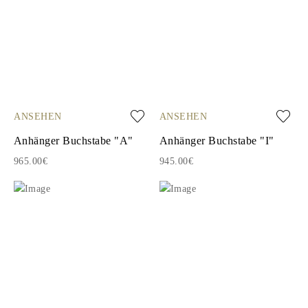
ANSEHEN
ANSEHEN
Anhänger Buchstabe "A"
Anhänger Buchstabe "I"
965.00€
945.00€