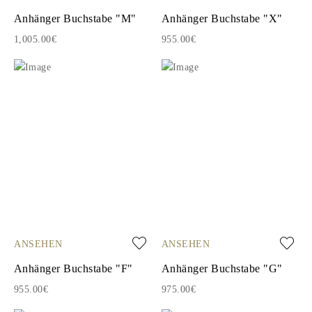
Anhänger Buchstabe "M"
Anhänger Buchstabe "X"
1,005.00€
955.00€
ANSEHEN
ANSEHEN
Anhänger Buchstabe "F"
Anhänger Buchstabe "G"
955.00€
975.00€