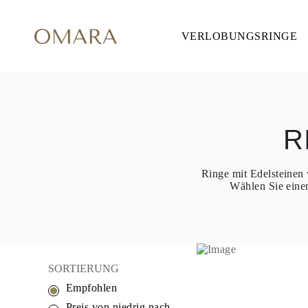
VERLOBUNGSRINGE
VERLOBUNGSRINGE
STIL
Accented
Solitaire
Halo
Hidden Halo
Petite
Glamour
R
Vintage
Drei Steine
Alle Anzeigen
Ringe mit Edelsteinen 
FORM
Wählen Sie einen
Rund
Princess
Kissen
Oval
Smaragd
Marquise
Tropfen
SORTIERUNG
Alle Anzeigen
Empfohlen
METALL & FARBEN
Gelbgold
Preis von niedrig nach