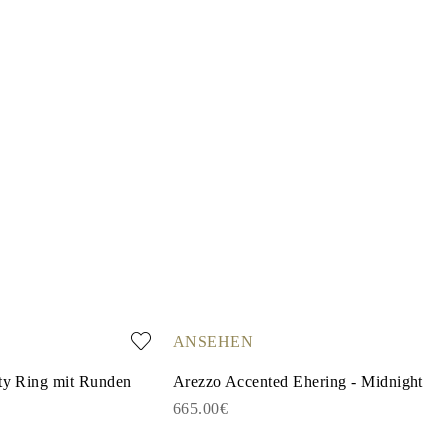
ANSEHEN
ity Ring mit Runden
Arezzo Accented Ehering - Midnight
e
665.00€