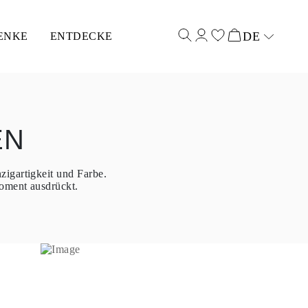
DE
ENKE
ENTDECKE
Select input
EN
zigartigkeit und Farbe.
Moment ausdrückt.