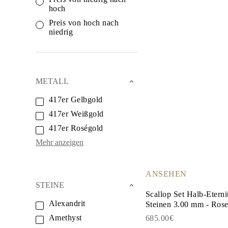
Weißgold
hoch
Roségold
950 Platin
Preis von hoch nach
Alle Anzeigen
niedrig
EHERINGE
DAMEN
Klassische
Eternity
Fashion
METALL
Einfache
Alle Anzeigen
417er Gelbgold
HERREN
417er Weißgold
Fashion
Klassische
417er Roségold
Alle Anzeigen
METALL & FARBEN
Mehr anzeigen
Gelbgold
Weißgold
Roségold
ANSEHEN
950 Platin
STEINE
Alle Anzeigen
Scallop Set Halb-Etern
DIAMANTEN
Alexandrit
Steinen 3.00 mm - Ros
KATEGORIE
Ringe
Amethyst
685.00€
Halsketten