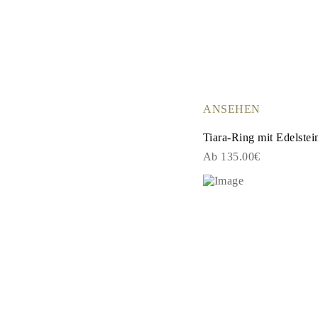
Cuff Größenratgeber
Metallarten & Feingehaltsstempel
Personalisierung
Wettbewerbsfähige Preise
Über Uns
Häufig Gestellte Fragen
DIENSTLEISTUNGEN
Eigendesign
ANSEHEN
Herstellungsprozess
Lieferung
Tiara-Ring mit Edelstei
Unsere Garantie
Rücksendung & Umtausch
Ab 135.00€
Reparaturen & Größenänderung
Versandabdeckungs-Karte
Zahlungsmethoden
Pflege von Schmuck