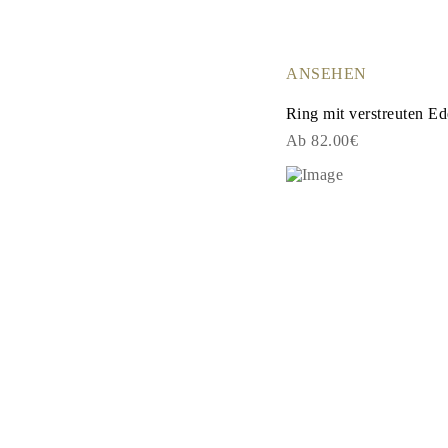
Ohrhänger
Fashion
Alle Anzeigen
METALLTYP
ANSEHEN
Goldschmuck
Platinschmuck
Ring mit verstreuten Ed
Silberschmuck
Alle Anzeigen
Ab 82.00€
GESCHENKE
GESCHENKE
Geschenk Ringe
Geschenk Halsketten
Geschenk Ohrringe
Geschenk Armbänder
Charms
Pflege von Schmuck
Alle Anzeigen
ENTDECKE
BILDUNG
Diamant-Ratgeber
Diamantgrößen-Umrechner
Zertifizierung
Ring Größenratgeber
Halsketten-Ratgeber
Armband Größenratgeber