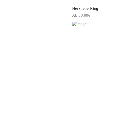
Ringe
Halsketten
Herzliebe-Ring
Armbänder
Ab 80.00€
Ohrringe
Alle Anzeigen
RINGE
Fashion
Edelsteinringe
Initialen
Klassische
Alle Anzeigen
HALSKETTEN
Solitaire
Edelsteinketten
Initialen
Zahlen
Alle Anzeigen
ARMBÄNDER
Tennis
Edelsteine
Klassische
Initialen
Alle Anzeigen
OHRRINGE
Ohrstecker