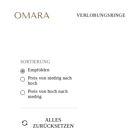
VERLOBUNGSRINGE
VERLOBUNGSRINGE
STIL
Accented
Solitaire
Halo
Hidden Halo
Petite
Glamour
SCHMUCK AUS 14
Vintage
SORTIERUNG
Drei Steine
Alle Anzeigen
Empfohlen
FORM
Preis von niedrig nach
Rund
hoch
Princess
Kissen
Preis von hoch nach
Oval
niedrig
Smaragd
Marquise
Tropfen
Alle Anzeigen
ALLES
METALL & FARBEN
ZURÜCKSETZEN
Gelbgold