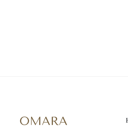
Weißgold
Roségold
950 Platin
Alle Anzeigen
EHERINGE
DAMEN
Klassische
Eternity
Fashion
Einfache
Alle Anzeigen
HERREN
Fashion
Klassische
Alle Anzeigen
METALL & FARBEN
Gelbgold
Weißgold
Roségold
950 Platin
Alle Anzeigen
DIAMANTEN
KATEGORIE
Ringe
Halsketten