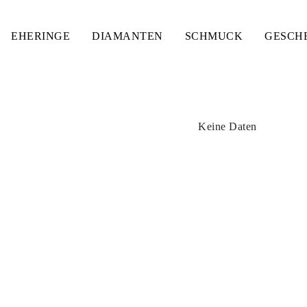
EHERINGE
DIAMANTEN
SCHMUCK
GESCH
Keine Daten
K WEISSGOLD MIT EDELSTEI