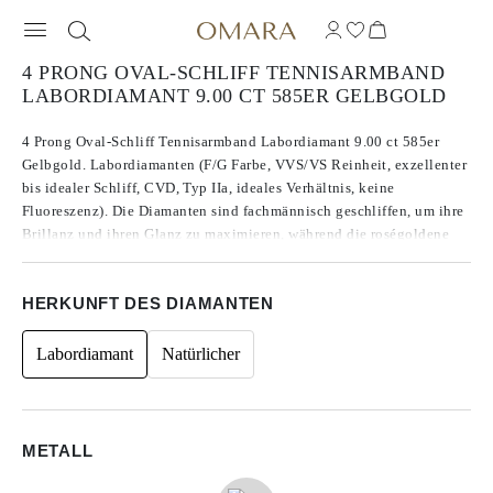
4 PRONG OVAL-SCHLIFF TENNISARMBAND
LABORDIAMANT 9.00 CT 585ER GELBGOLD
4 Prong Oval-Schliff Tennisarmband Labordiamant 9.00 ct 585er
Gelbgold. Labordiamanten (F/G Farbe, VVS/VS Reinheit, exzellenter
bis idealer Schliff, CVD, Typ IIa, ideales Verhältnis, keine
Fluoreszenz). Die Diamanten sind fachmännisch geschliffen, um ihre
Brillanz und ihren Glanz zu maximieren, während die roségoldene
Fassung eine warme und raffinierte Note verleiht. Sein glänzendes
Erscheinungsbild und die hochwertigen Materialien machen es zu
HERKUNFT DES DIAMANTEN
einem wirklich außergewöhnlichen Schmuckstück.
Labordiamant
Natürlicher
METALL