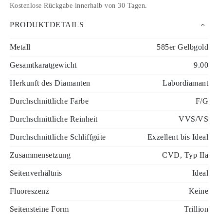
Kostenlose Rückgabe innerhalb von 30 Tagen
.
PRODUKTDETAILS
Metall
585er Gelbgold
Gesamtkaratgewicht
9.00
Herkunft des Diamanten
Labordiamant
Durchschnittliche Farbe
F/G
Durchschnittliche Reinheit
VVS/VS
Durchschnittliche Schliffgüte
Exzellent bis Ideal
Zusammensetzung
CVD, Typ IIa
Seitenverhältnis
Ideal
Fluoreszenz
Keine
Seitensteine Form
Trillion