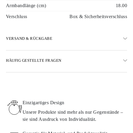
Armbandlänge (cm)
18.00
Verschluss
Box & Sicherheitsverschluss
VERSAND & RÜCKGABE
VERSAND
HÄUFIG GESTELLTE FRAGEN
Kostenloser Standardversand in 23 Arbeitstagen
Expressversand-Optionen sind ebenfalls verfügbar
Wir liefern nach Österreich, Belgien, Bulgarien, Dänemark,
Estland, Finnland, Deutschland, Griechenland, Ungarn, Lettland,
Litauen, Luxemburg, Niederlande, Polen, Rumänien, Slowakei,
Slowenien, Schweden, Kroatien, Frankreich, Italien, Portugal und
Einzigartiges Design
Spanien
Details zu Versandmethoden, Kosten und Lieferzeiten finden Sie in
Unsere Produkte sind mehr als nur Gegenstände –
unseren
häufig gestellten Fragen zur Lieferung
sie sind Ausdruck von Individualität.
RÜCKSENDUNG UND UMTAUSCH