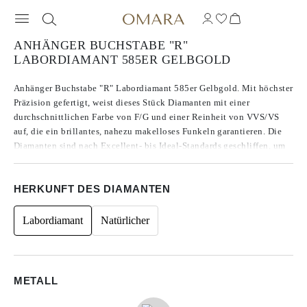
ANHÄNGER BUCHSTABE "R"
LABORDIAMANT 585ER GELBGOLD
Anhänger Buchstabe "R" Labordiamant 585er Gelbgold. Mit höchster
Präzision gefertigt, weist dieses Stück Diamanten mit einer
durchschnittlichen Farbe von F/G und einer Reinheit von VVS/VS
auf, die ein brillantes, nahezu makelloses Funkeln garantieren. Die
Diamanten sind nach Excellent- bis Ideal-Standards geschliffen, um
ihre Strahlkraft zu maximieren. Hergestellt aus CVD-Typ-IIa-
Diamanten, die für ihre Reinheit und außergewöhnliche Qualität
HERKUNFT DES DIAMANTEN
bekannt sind, zeigen diese Steine keine Fluoreszenz. Die
Seitensteine haben einen runden Schliff und tragen zum zeitlosen
Design bei, mit einer gesamten Karatzahl von 0.11.
Labordiamant
Natürlicher
METALL