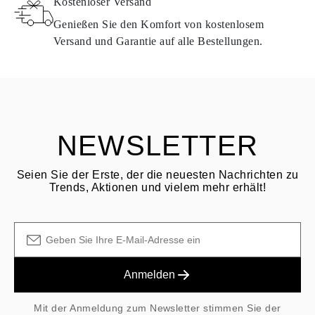
Kostenloser Versand
entsprechen. In diesem Fall kann das Produkt innerhalb von
30
Kalendertagen
nach Erhalt der Lieferung zurückgegeben werden.
Genießen Sie den Komfort von kostenlosem
Produkte, die natürliche Diamanten enthalten, können unter
Versand und Garantie auf alle Bestellungen.
denselben Bedingungen zurückgegeben werden - oder
FRAGE STELLEN
Standardanforderungen entsprechen – innerhalb von
15
Kalendertagen
ab dem Lieferdatum der Sendung.
Bitte lesen Sie die Bedingungen und den Ablauf in unseren
häufig
gestellten Fragen zur Rücksendung
Der Kunde ist für die Versandkosten bei der Rücksendung
NEWSLETTER
verantwortlich, und die Versand-/Bearbeitungsgebühren des
ursprünglichen Kaufs sind nicht erstattungsfähig.
Seien Sie der Erste, der die neuesten Nachrichten zu
Trends, Aktionen und vielem mehr erhält!
Anmelden
Mit der Anmeldung zum Newsletter stimmen Sie der