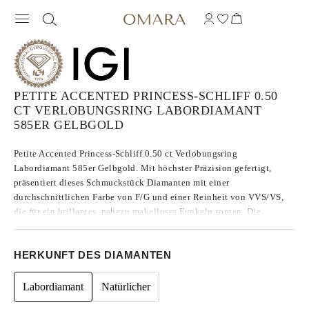
PETITE ACCENTED PRINCESS-SCHLIFF 0.50
CT VERLOBUNGSRING LABORDIAMANT
585ER GELBGOLD
Petite Accented Princess-Schliff 0.50 ct Verlobungsring
Labordiamant 585er Gelbgold. Mit höchster Präzision gefertigt,
präsentiert dieses Schmuckstück Diamanten mit einer
durchschnittlichen Farbe von F/G und einer Reinheit von VVS/VS,
die für ein brillantes, nahezu makelloses Funkeln sorgen. Die
Diamanten mit einem Gesamtkaratgewicht von 0.74 ges. ct. sind in
Exzellent bis Ideal geschliffen, um ihre Strahlkraft zu maximieren.
HERKUNFT DES DIAMANTEN
Gefertigt aus CVD-Typ-IIa-Diamanten, die für ihre außergewöhnliche
Reinheit und Qualität bekannt sind, weisen diese Steine keine
Fluoreszenz auf.
Labordiamant
Natürlicher