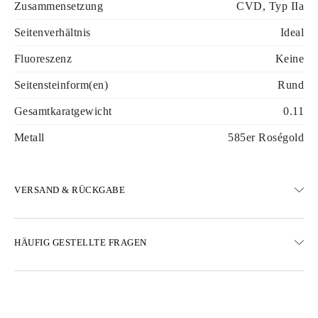
Zusammensetzung
CVD, Typ IIa
Seitenverhältnis
Ideal
Fluoreszenz
Keine
Seitensteinform(en)
Rund
Gesamtkaratgewicht
0.11
Metall
585er Roségold
VERSAND & RÜCKGABE
VERSAND
HÄUFIG GESTELLTE FRAGEN
Kostenloser Standardversand in 23 Arbeitstagen
Expressversand-Optionen sind ebenfalls verfügbar
Wir liefern nach Österreich, Belgien, Bulgarien, Dänemark,
Estland, Finnland, Deutschland, Griechenland, Ungarn, Lettland,
Litauen, Luxemburg, Niederlande, Polen, Rumänien, Slowakei,