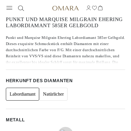
PUNKT UND MARQUISE MILGRAIN EHERING
LABORDIAMANT 585ER GELBGOLD
Punkt und Marquise Milgrain Ehering Labordiamant 585er Gelbgold.
Dieses exquisite Schmuckstück enthält Diamanten mit einer
durchschnittlichen Farbe von F/G. Mit einer durchschnittlichen
Reinheit von VVS/VS sind diese Diamanten nahezu makellos, und
ihr exzellenter bis idealer Schliff sorgt für maximale Brillanz. Die
Diamanten werden mit der CVD-Technologie des Typs IIa hergestellt,
die für die reinsten Diamanten bekannt ist. Akzentuiert mit runden
HERKUNFT DES DIAMANTEN
Seitensteinen beträgt die Gesamtkaratzahl 0.11.
Labordiamant
Natürlicher
METALL