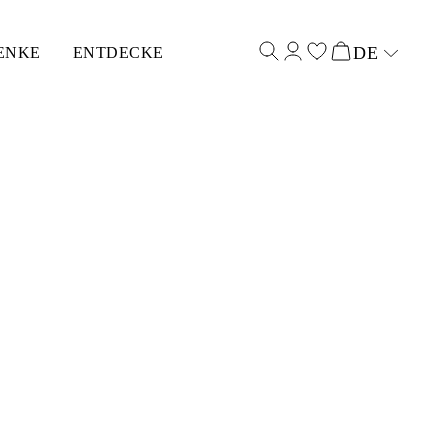
DE
ENKE
ENTDECKE
Select input