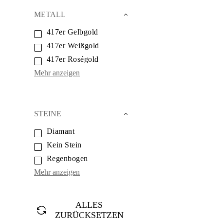
Weißgold
Roségold
METALL
950 Platin
Alle Anzeigen
417er Gelbgold
EHERINGE
417er Weißgold
DAMEN
Klassische
417er Roségold
Eternity
Mehr anzeigen
Fashion
Einfache
Alle Anzeigen
HERREN
Fashion
STEINE
Klassische
Alle Anzeigen
Diamant
METALL & FARBEN
Gelbgold
Kein Stein
Weißgold
Regenbogen
Roségold
950 Platin
Mehr anzeigen
Alle Anzeigen
DIAMANTEN
KATEGORIE
ALLES
Ringe
Halsketten
ZURÜCKSETZEN