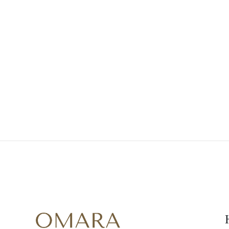
Ohrringe
Armbänder
Alle Anzeigen
DIAMANTRINGE
Fashion
Klassische
Eternity
Initialen
Alle Anzeigen
DIAMANTHALSKETTEN
Solitaire
Buchstaben
Zahlen
Alle Anzeigen
DIAMANTARMBÄNDER
Tennis
Alle Anzeigen
DIAMANTOHRRINGE
Ohrstecker
Creolen
Ohrhänger
Fashion
Alle Anzeigen
SCHMUCK
KATEGORIE