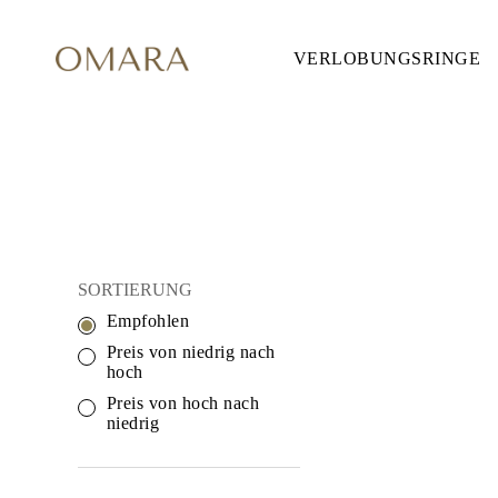
VERLOBUNGSRINGE
VERLOBUNGSRINGE
STIL
Accented
Solitaire
Halo
Hidden Halo
Petite
Glamour
REGENBOGEN-SC
Vintage
Drei Steine
Alle Anzeigen
FORM
SORTIERUNG
Rund
Empfohlen
Princess
Kissen
Preis von niedrig nach
Oval
hoch
Smaragd
Preis von hoch nach
Marquise
niedrig
Tropfen
Alle Anzeigen
METALL & FARBEN
Gelbgold