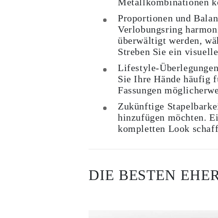
Metallkombinationen kö
Ringe
Halsketten
Proportionen und Balan
Armbänder
Verlobungsring harmoni
Ohrringe
überwältigt werden, wä
Alle Anzeigen
RINGE
Streben Sie ein visuelle
Fashion
Lifestyle-Überlegungen
Edelsteinringe
Initialen
Sie Ihre Hände häufig f
Klassische
Fassungen möglicherwei
Alle Anzeigen
HALSKETTEN
Zukünftige Stapelbarke
Solitaire
hinzufügen möchten. E
Edelsteinketten
kompletten Look schaff
Initialen
Zahlen
Alle Anzeigen
ARMBÄNDER
Tennis
DIE BESTEN EHE
Edelsteine
Klassische
Initialen
Alle Anzeigen
OHRRINGE
Ohrstecker