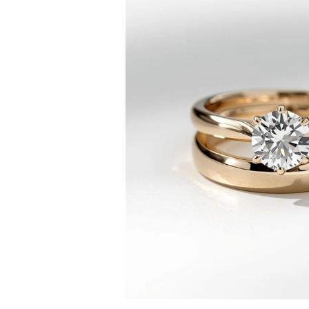
Ohrhänger
Fashion
Alle Anzeigen
METALLTYP
Goldschmuck
Platinschmuck
Silberschmuck
Alle Anzeigen
GESCHENKE
GESCHENKE
Geschenk Ringe
Geschenk Halsketten
Geschenk Ohrringe
Geschenk Armbänder
Charms
Pflege von Schmuck
Alle Anzeigen
ENTDECKE
BILDUNG
Diamant-Ratgeber
Diamantgrößen-Umrechner
Zertifizierung
Ring Größenratgeber
Halsketten-Ratgeber
Armband Größenratgeber