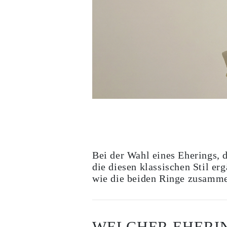
Weißgold
Roségold
950 Platin
Alle Anzeigen
EHERINGE
DAMEN
Klassische
Eternity
Fashion
Einfache
Alle Anzeigen
HERREN
Fashion
Klassische
Alle Anzeigen
METALL & FARBEN
Gelbgold
Bei der Wahl eines Eherings, d
Weißgold
die diesen klassischen Stil e
Roségold
wie die beiden Ringe zusamme
950 Platin
Alle Anzeigen
DIAMANTEN
KATEGORIE
Ringe
WELCHER EHERIN
Halsketten