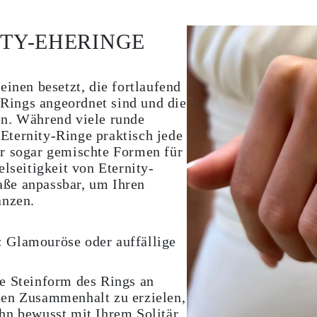
TY-EHERINGE
einen besetzt, die fortlaufend
ings angeordnet sind und die
en. Während viele runde
Eternity-Ringe praktisch jede
er sogar gemischte Formen für
elseitigkeit von Eternity-
ße anpassbar, um Ihren
änzen.
:
Glamouröse oder auffällige
e Steinform des Rings an
inen Zusammenhalt zu erzielen,
ihn bewusst mit Ihrem Solitär,