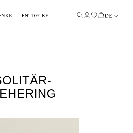
DE
ENKE
ENTDECKE
Select input
SOLITÄR-
 EHERING