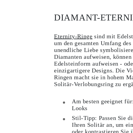
Cuff Größenratgeber
Metallarten & Feingehaltsstempel
DIAMANT-ETERNI
Personalisierung
Wettbewerbsfähige Preise
Über Uns
Häufig Gestellte Fragen
Eternity-Ringe
sind mit Edelst
DIENSTLEISTUNGEN
Eigendesign
um den gesamten Umfang des R
Herstellungsprozess
unendliche Liebe symbolisier
Lieferung
Diamanten aufweisen, können 
Unsere Garantie
Edelsteinform aufweisen - od
Rücksendung & Umtausch
Reparaturen & Größenänderung
einzigartigere Designs. Die Vi
Versandabdeckungs-Karte
Ringen macht sie in hohem Ma
Zahlungsmethoden
Solitär-Verlobungsring zu erg
Pflege von Schmuck
Am besten geeignet für
Looks
Stil-Tipp:
Passen Sie di
Ihren Solitär an, um e
oder kontrastieren Sie 