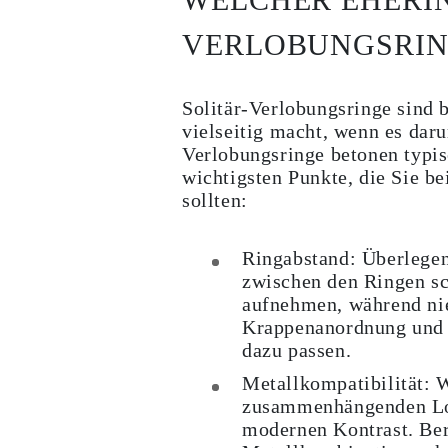
Ohrringe
Armbänder
VERLOBUNGSRIN
Alle Anzeigen
DIAMANTRINGE
Fashion
Klassische
Solitär-Verlobungsringe sind b
Eternity
vielseitig macht, wenn es daru
Initialen
Verlobungsringe betonen typis
Alle Anzeigen
DIAMANTHALSKETTEN
wichtigsten Punkte, die Sie be
Solitaire
sollten:
Buchstaben
Zahlen
Alle Anzeigen
Ringabstand:
Überlegen 
DIAMANTARMBÄNDER
zwischen den Ringen sc
Tennis
Alle Anzeigen
aufnehmen, während nie
DIAMANTOHRRINGE
Krappenanordnung und d
Ohrstecker
dazu passen.
Creolen
Ohrhänger
Metallkompatibilität:
W
Fashion
zusammenhängenden Loo
Alle Anzeigen
SCHMUCK
modernen Kontrast. Berü
KATEGORIE