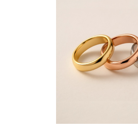
Cuff Größenratgeber
Metallarten & Feingehaltsstempel
Personalisierung
Wettbewerbsfähige Preise
Über Uns
Häufig Gestellte Fragen
DIENSTLEISTUNGEN
Eigendesign
Herstellungsprozess
Lieferung
Unsere Garantie
Rücksendung & Umtausch
Reparaturen & Größenänderung
Versandabdeckungs-Karte
Zahlungsmethoden
Pflege von Schmuck