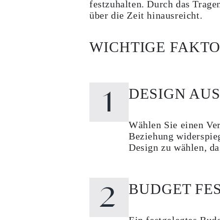
festzuhalten. Durch das Trage
Ringe
über die Zeit hinausreicht.
Halsketten
Armbänder
Ohrringe
Alle Anzeigen
WICHTIGE FAKTO
RINGE
Fashion
Edelsteinringe
Initialen
Klassische
DESIGN AU
Alle Anzeigen
HALSKETTEN
Solitaire
Edelsteinketten
Wählen Sie einen Ver
Initialen
Beziehung widerspiege
Zahlen
Design zu wählen, da
Alle Anzeigen
ARMBÄNDER
Tennis
Edelsteine
Klassische
BUDGET FE
Initialen
Alle Anzeigen
OHRRINGE
Ohrstecker