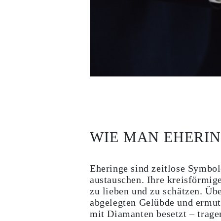
Ohrringe
Armbänder
Alle Anzeigen
DIAMANTRINGE
Fashion
Klassische
Eternity
Initialen
Alle Anzeigen
DIAMANTHALSKETTEN
Solitaire
Buchstaben
Zahlen
Alle Anzeigen
DIAMANTARMBÄNDER
WIE MAN EHERI
Tennis
Alle Anzeigen
DIAMANTOHRRINGE
Ohrstecker
Eheringe sind zeitlose Symbol
Creolen
austauschen. Ihre kreisförmige
Ohrhänger
zu lieben und zu schätzen. Übe
Fashion
Alle Anzeigen
abgelegten Gelübde und ermuti
SCHMUCK
mit Diamanten besetzt – trage
KATEGORIE