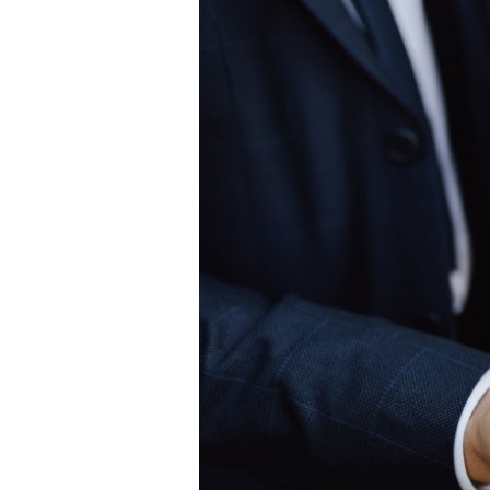
Weißgold
Roségold
950 Platin
Alle Anzeigen
EHERINGE
DAMEN
Klassische
Eternity
Fashion
Einfache
Alle Anzeigen
HERREN
Fashion
Klassische
Alle Anzeigen
METALL & FARBEN
Gelbgold
Weißgold
Roségold
950 Platin
Alle Anzeigen
DIAMANTEN
KATEGORIE
Ringe
Halsketten