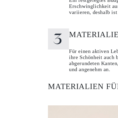
Ein festgelegtes Bud
Ohrhänger
Erschwinglichkeit au
Fashion
variieren, deshalb i
Alle Anzeigen
METALLTYP
Goldschmuck
Platinschmuck
Silberschmuck
MATERIALI
Alle Anzeigen
GESCHENKE
GESCHENKE
Für einen aktiven Leb
Geschenk Ringe
Geschenk Halsketten
ihre Schönheit auch b
Geschenk Ohrringe
abgerundeten Kanten,
Geschenk Armbänder
und angenehm an.
Charms
Pflege von Schmuck
Alle Anzeigen
MATERIALIEN FÜ
ENTDECKE
BILDUNG
Diamant-Ratgeber
Diamantgrößen-Umrechner
Zertifizierung
Ring Größenratgeber
Halsketten-Ratgeber
Armband Größenratgeber