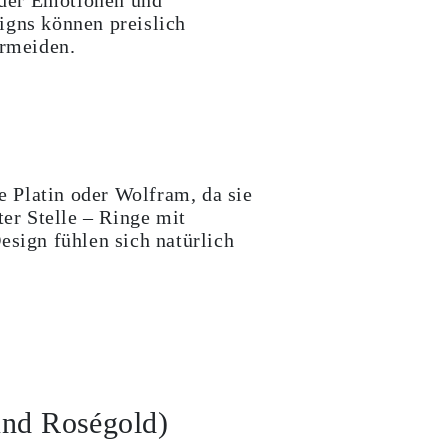
, der Emotionen und
igns können preislich
ermeiden.
e Platin oder Wolfram, da sie
ter Stelle – Ringe mit
esign fühlen sich natürlich
und Roségold)