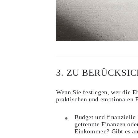
Cuff Größenratgeber
Metallarten & Feingehaltsstempel
Personalisierung
Wettbewerbsfähige Preise
Über Uns
Häufig Gestellte Fragen
DIENSTLEISTUNGEN
Eigendesign
Herstellungsprozess
Lieferung
Unsere Garantie
Rücksendung & Umtausch
3. ZU BERÜCKSI
Reparaturen & Größenänderung
Versandabdeckungs-Karte
Zahlungsmethoden
Pflege von Schmuck
Wenn Sie festlegen, wer die E
praktischen und emotionalen 
Budget und finanzielle 
getrennte Finanzen oder
Einkommen? Gibt es and