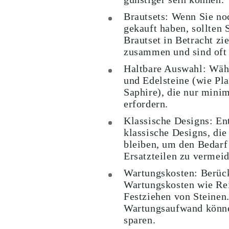
Brautsets:
Wenn Sie noc
gekauft haben, sollten 
Brautset in Betracht zi
zusammen und sind oft 
Haltbare Auswahl:
Wähl
und Edelsteine (wie Pl
Saphire), die nur min
erfordern.
Klassische Designs:
Ent
klassische Designs, die
bleiben, um den Bedarf 
Ersatzteilen zu vermeid
Wartungskosten:
Berück
Wartungskosten wie Rei
Festziehen von Steinen
Wartungsaufwand könne
sparen.