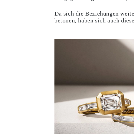
Ohrhänger
Fashion
Da sich die Beziehungen weit
Alle Anzeigen
betonen, haben sich auch dies
METALLTYP
Goldschmuck
Platinschmuck
Silberschmuck
Alle Anzeigen
GESCHENKE
GESCHENKE
Geschenk Ringe
Geschenk Halsketten
Geschenk Ohrringe
Geschenk Armbänder
Charms
Pflege von Schmuck
Alle Anzeigen
ENTDECKE
BILDUNG
Diamant-Ratgeber
Diamantgrößen-Umrechner
Zertifizierung
Ring Größenratgeber
Halsketten-Ratgeber
Armband Größenratgeber