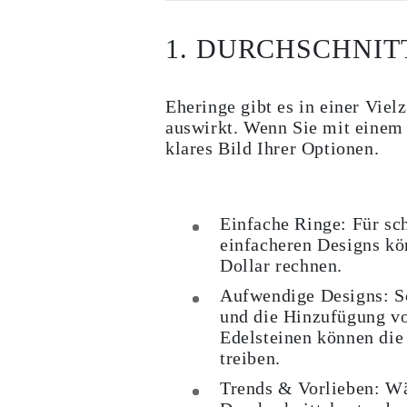
Ohrringe
Armbänder
1. DURCHSCHNIT
Alle Anzeigen
DIAMANTRINGE
Fashion
Klassische
Eheringe gibt es in einer Viel
Eternity
Initialen
auswirkt. Wenn Sie mit einem B
Alle Anzeigen
klares Bild Ihrer Optionen.
DIAMANTHALSKETTEN
Solitaire
Buchstaben
Zahlen
Einfache Ringe:
Für sch
Alle Anzeigen
DIAMANTARMBÄNDER
einfacheren Designs kö
Tennis
Dollar rechnen.
Alle Anzeigen
DIAMANTOHRRINGE
Aufwendige Designs:
So
Ohrstecker
und die Hinzufügung v
Creolen
Edelsteinen können die 
Ohrhänger
Fashion
treiben.
Alle Anzeigen
SCHMUCK
Trends & Vorlieben:
Wä
KATEGORIE