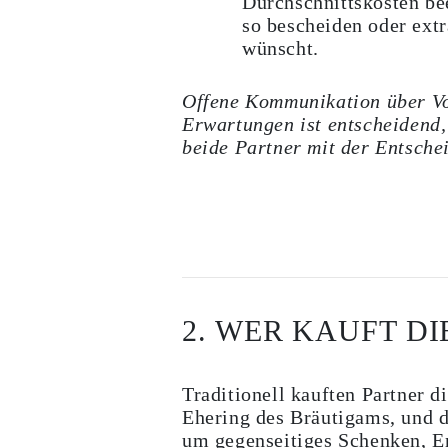
Durchschnittskosten be
Ringe
so bescheiden oder extr
Halsketten
wünscht.
Armbänder
Ohrringe
Alle Anzeigen
Offene Kommunikation über Vo
RINGE
Fashion
Erwartungen ist entscheidend, 
Edelsteinringe
beide Partner mit der Entsche
Initialen
Klassische
Alle Anzeigen
HALSKETTEN
Solitaire
Edelsteinketten
Initialen
Zahlen
Alle Anzeigen
ARMBÄNDER
2. WER KAUFT DI
Tennis
Edelsteine
Klassische
Initialen
Traditionell kauften Partner d
Alle Anzeigen
Ehering des Bräutigams, und d
OHRRINGE
um gegenseitiges Schenken, E
Ohrstecker