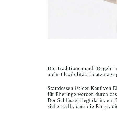
Weißgold
Roségold
950 Platin
Alle Anzeigen
EHERINGE
DAMEN
Klassische
Eternity
Fashion
Einfache
Alle Anzeigen
HERREN
Fashion
Klassische
Die Traditionen und "Regeln" 
Alle Anzeigen
METALL & FARBEN
mehr Flexibilität. Heutzutage 
Gelbgold
Weißgold
Roségold
Stattdessen ist der Kauf von
950 Platin
für Eheringe werden durch das
Alle Anzeigen
Der Schlüssel liegt darin, ein
DIAMANTEN
sicherstellt, dass die Ringe, d
KATEGORIE
Ringe
Halsketten