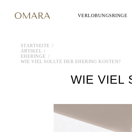
VERLOBUNGSRINGE
VERLOBUNGSRINGE
STIL
Accented
Solitaire
Halo
Hidden Halo
STARTSEITE
Petite
ARTIKEL
Glamour
EHERINGE
Vintage
WIE VIEL SOLLTE DER EHERING KOSTEN?
Drei Steine
Alle Anzeigen
WIE VIEL
FORM
Rund
Princess
Kissen
Oval
Smaragd
Marquise
Tropfen
Alle Anzeigen
METALL & FARBEN
Gelbgold