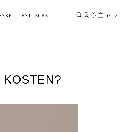
DE
ENKE
ENTDECKE
Select input
G KOSTEN?