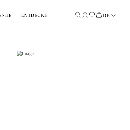
DE
ENKE
ENTDECKE
Select input