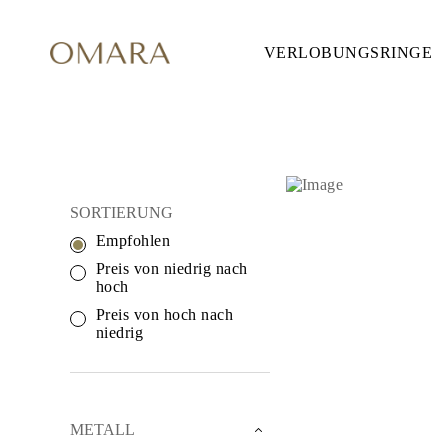
VERLOBUNGSRINGE
VERLOBUNGSRINGE
STIL
Accented
Solitaire
Halo
Hidden Halo
Petite
Glamour
SILBERSCHMUCK
Vintage
SORTIERUNG
Drei Steine
Alle Anzeigen
Empfohlen
FORM
Preis von niedrig nach
Rund
hoch
Princess
Kissen
Preis von hoch nach
Oval
niedrig
Smaragd
Marquise
Tropfen
Alle Anzeigen
METALL & FARBEN
METALL
Gelbgold