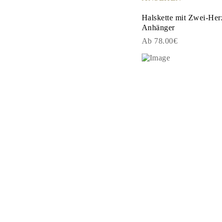
Cuff Größenratgeber
Metallarten & Feingehaltsstempel
Halskette mit Zwei-He
Personalisierung
Anhänger
Wettbewerbsfähige Preise
Ab 78.00€
Über Uns
Häufig Gestellte Fragen
DIENSTLEISTUNGEN
Eigendesign
Herstellungsprozess
Lieferung
Unsere Garantie
Rücksendung & Umtausch
Reparaturen & Größenänderung
Versandabdeckungs-Karte
Zahlungsmethoden
Pflege von Schmuck