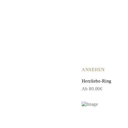
Ohrringe
Armbänder
Alle Anzeigen
DIAMANTRINGE
Fashion
Klassische
Eternity
Initialen
Alle Anzeigen
DIAMANTHALSKETTEN
Solitaire
Buchstaben
Zahlen
Alle Anzeigen
ANSEHEN
DIAMANTARMBÄNDER
Tennis
Herzliebe-Ring
Alle Anzeigen
Ab 80.00€
DIAMANTOHRRINGE
Ohrstecker
Creolen
Ohrhänger
Fashion
Alle Anzeigen
SCHMUCK
KATEGORIE