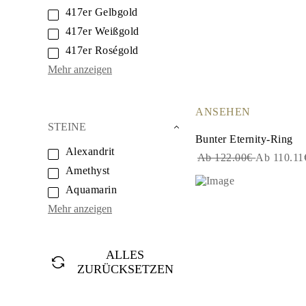
Weißgold
417er Gelbgold
Roségold
950 Platin
417er Weißgold
Alle Anzeigen
417er Roségold
EHERINGE
DAMEN
Mehr anzeigen
Klassische
Eternity
Fashion
ANSEHEN
Einfache
STEINE
Alle Anzeigen
Bunter Eternity-Ring
HERREN
Alexandrit
Fashion
Ab 122.00€
Ab 110.1
Klassische
Amethyst
Alle Anzeigen
Aquamarin
METALL & FARBEN
Gelbgold
Mehr anzeigen
Weißgold
Roségold
950 Platin
Alle Anzeigen
ALLES
DIAMANTEN
ZURÜCKSETZEN
KATEGORIE
Ringe
Halsketten