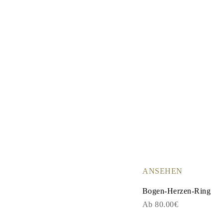
Ringe
Halsketten
Armbänder
Ohrringe
Alle Anzeigen
RINGE
Fashion
Edelsteinringe
Initialen
Klassische
Alle Anzeigen
HALSKETTEN
Solitaire
Edelsteinketten
Initialen
Zahlen
Alle Anzeigen
ARMBÄNDER
Tennis
ANSEHEN
Edelsteine
Klassische
Bogen-Herzen-Ring
Initialen
Alle Anzeigen
Ab 80.00€
OHRRINGE
Ohrstecker