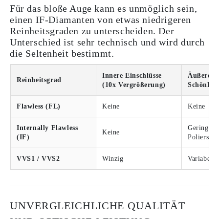
Für das bloße Auge kann es unmöglich sein,
einen IF-Diamanten von etwas niedrigeren
Reinheitsgraden zu unterscheiden. Der
Unterschied ist sehr technisch und wird durch
die Seltenheit bestimmt.
Innere Einschlüsse
Äußere
Reinheitsgrad
(10x Vergrößerung)
Schönheit
Flawless (FL)
Keine
Keine
Internally Flawless
Geringfüg
Keine
(IF)
Polierspu
VVS1 / VVS2
Winzig
Variabel
UNVERGLEICHLICHE QUALITÄT