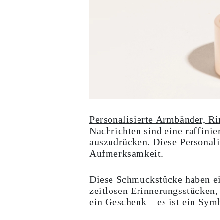
Cuff Größenratgeber
Metallarten & Feingehaltsstempel
Personalisierung
Wettbewerbsfähige Preise
Über Uns
Häufig Gestellte Fragen
DIENSTLEISTUNGEN
Eigendesign
Herstellungsprozess
Lieferung
Unsere Garantie
Rücksendung & Umtausch
Reparaturen & Größenänderung
Personalisierte Armbänder, R
Versandabdeckungs-Karte
Nachrichten sind eine raffini
Zahlungsmethoden
Pflege von Schmuck
auszudrücken. Diese Personali
Aufmerksamkeit.
Diese Schmuckstücke haben ei
zeitlosen Erinnerungsstücken
ein Geschenk – es ist ein Sym