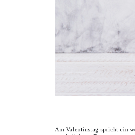
Weißgold
Roségold
950 Platin
Alle Anzeigen
EHERINGE
DAMEN
Klassische
Eternity
Fashion
Einfache
Alle Anzeigen
HERREN
Fashion
Klassische
Alle Anzeigen
METALL & FARBEN
Gelbgold
Weißgold
Roségold
950 Platin
Alle Anzeigen
DIAMANTEN
KATEGORIE
Ringe
Am Valentinstag spricht ein wu
Halsketten