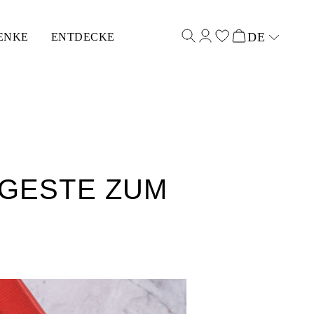
DE
ENKE
ENTDECKE
Select input
ESTE ZUM V