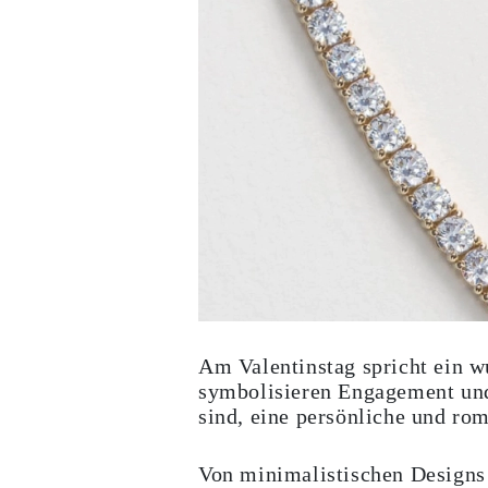
Ringe
Halsketten
Armbänder
Ohrringe
Alle Anzeigen
RINGE
Fashion
Edelsteinringe
Initialen
Klassische
Alle Anzeigen
HALSKETTEN
Solitaire
Edelsteinketten
Initialen
Zahlen
Alle Anzeigen
ARMBÄNDER
Am Valentinstag spricht ein wu
Tennis
Edelsteine
symbolisieren Engagement und
Klassische
sind, eine persönliche und rom
Initialen
Alle Anzeigen
OHRRINGE
Von minimalistischen Designs 
Ohrstecker