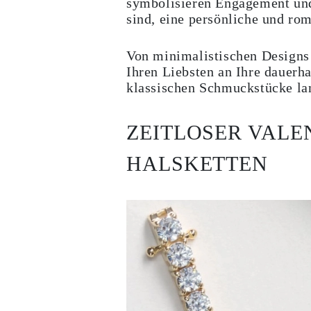
symbolisieren Engagement und
Ohrringe
sind, eine persönliche und rom
Armbänder
Alle Anzeigen
DIAMANTRINGE
Von minimalistischen Designs 
Fashion
Klassische
Ihren Liebsten an Ihre dauerh
Eternity
klassischen Schmuckstücke lan
Initialen
Alle Anzeigen
DIAMANTHALSKETTEN
ZEITLOSER VALE
Solitaire
Buchstaben
Zahlen
HALSKETTEN
Alle Anzeigen
DIAMANTARMBÄNDER
Tennis
Alle Anzeigen
DIAMANTOHRRINGE
Ohrstecker
Creolen
Ohrhänger
Fashion
Alle Anzeigen
SCHMUCK
KATEGORIE